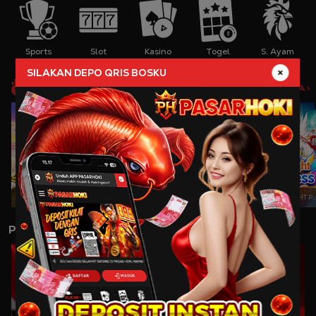
Sports
Slot
Kasino
Togel
S. Ayam
SILAKAN DEPO QRIS BOSKU
SLOT TERPANAS
LIHAT LAINNYA >
GATES OF OLYMPUS
STARLIGHT PRINCESS
GATES OF OLYMPUS 1000
STARLIGHT PRINCESS
PERMAINAN LAINNYA