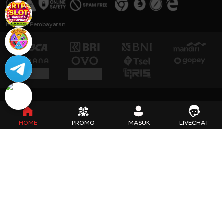
Metode Pembayaran
Pusat Bantuan Pasarhoki
HOME
PROMO
MASUK
LIVECHAT
Keamanan member adalah prioritas. Domain
https://situs-
pasarhoki.com/
menggunakan protokol enkripsi SSL terbaru
untuk melindungi privasi data dan transaksi Anda dari pihak
ketiga.
Lihat Selengkapnya
🛡️ Mengapa Harus Memilih Link Resmi Pasarhoki?
Masuk
Daftar Akun
Tim support profesional kami tersedia setiap hari. Hubungi